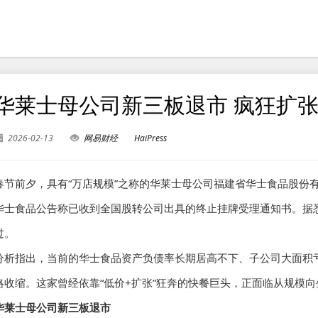
华莱士母公司新三板退市 疯狂扩
2026-02-13
网易财经
HaiPress
春节前夕，具有“万店规模”之称的华莱士母公司福建省华士食品股份有
华士食品公告称已收到全国股转公司出具的终止挂牌受理通知书。据悉
过。
分析指出，当前的华士食品资产负债率长期居高不下、子公司大面积
略收缩。这家曾经依靠“低价+扩张”狂奔的快餐巨头，正面临从规模
华莱士母公司新三板退市