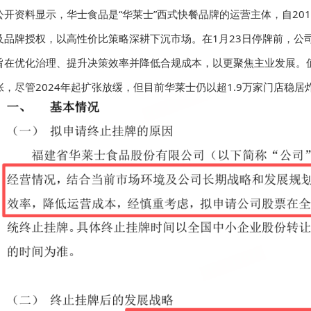
公开资料显示，华士食品是“华莱士”西式快餐品牌的运营主体，自20
及品牌授权，以高性价比策略深耕下沉市场。在1月23日停牌前，公
旨在优化治理、提升决策效率并降低合规成本，以更聚焦主业发展。值得
张，尽管2024年起扩张放缓，但目前华莱士仍以超1.9万家门店稳