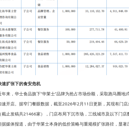
快速扩张下的食安危机
近年来，华士食品旗下“华莱士”品牌为抢占市场份额，采取跑马圈地式
加速开店。据窄门餐眼数据，截至2026年2月11日更新，其现有门店
（截止发稿共21466家），门店布局下沉市场，三线城市及以下门店
但据媒体报道，由于华莱士本身的低价策略与重规模扩张路径，显著