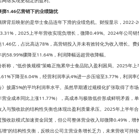
店网络实现更稳定的盈利。”
豪掷1.46亿营销下的业绩隐忧
摘牌背后映射的是华士食品连年下滑的业绩危机。财报显示，2022-20
13.31%，2025上半年营收实现负增长，微降0.49%。2024年公
达1.46亿，占比高达78%，高营销投入并未有效转化为收入增长。费
年的58.99%骤降至11.64%，利润降幅远超营收降幅。
分析称，“低价换规模”策略正拖累华士食品陷入盈利困局。2025年上半
6.61%下降至6.04%，经营利润率从4%进一步压缩至3.77%，利润
告》披露5%的平均利润率水平。虽然早期通过规模化扩张取得了市场
年营业成本同比上涨11.77%），高成本与极致低价形成鲜明矛盾，
收入与预收款的结构性失衡也体现出盈利质量承压。2025年上半年合同负
过预收款模式加速资金回笼，但公司整体营业收入却微降0.49%，增
高增”的结构性失衡，反映出公司主营业务增长乏力，未来营收可持续