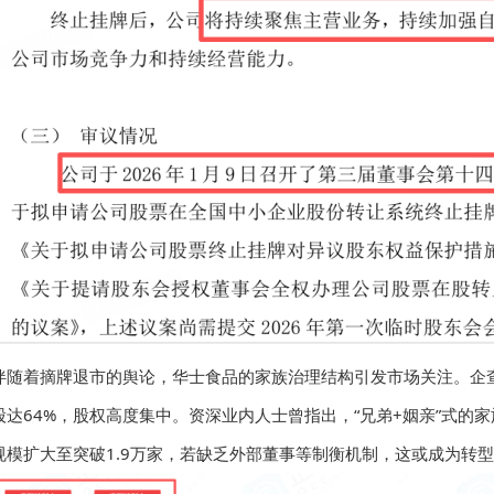
伴随着摘牌退市的舆论，华士食品的家族治理结构引发市场关注。企
股达64%，股权高度集中。资深业内人士曾指出，“兄弟+姻亲”式
规模扩大至突破1.9万家，若缺乏外部董事等制衡机制，这或成为转