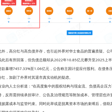
此外，高分红与高负债并存，也引起外界对华士食品的普遍质疑。公司
虽此后有所回落，但负债总额却从2022年10.85亿元攀升至2025上半
付款暴增7457.33%至1.06亿元，公告称主因计提应付股利。在
分红，加剧了外界对其退市真实动机的疑虑。
有业内人士分析道：“在高度集中的股权结构与现金流、负债高企压
持，反而需持续承担审计、公告及治理规范等附加成本。管理层也许
规披露成本与监管约束。同时此举或是脱离资本市场的束缚后，借助