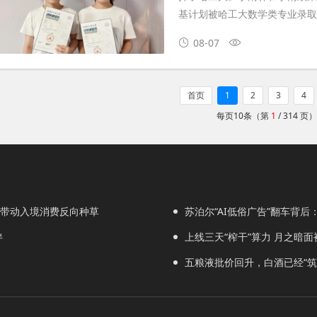
基计划被哈工大数学类专业录
08-07
首页
1
2
3
4
每页10条（第
1
/ 314 页）
，带动入境消费反向种草
苏泊尔“AI低俗广告”翻车背
伴
上线三天“榨干”算力 月之暗面被Ki
五粮液批价回升，白酒已经“筑