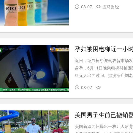
08-07
胜马财经
近日，绍兴柯桥迎驾农贸市场
身孕，6月11日晚乘电梯时被
终无人出面过问。据洗浴店刘老
08-07
美国新泽西州爆出一桩让人后