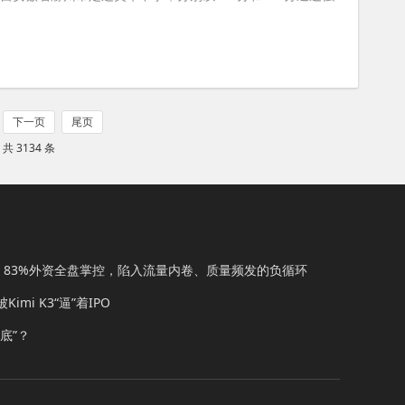
取
下一页
尾页
 共 3134 条
后：83%外资全盘掌控，陷入流量内卷、质量频发的负循环
mi K3“逼”着IPO
底”？