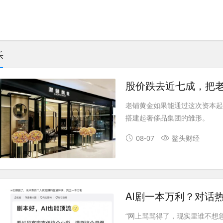
乐
股价跌去近七成，把老
老铺黄金如果能通过这次资本
搭建起奢侈品集团的雏形。
08-07
鳌头财经
“网上骂骂得了，现实里谁不想急