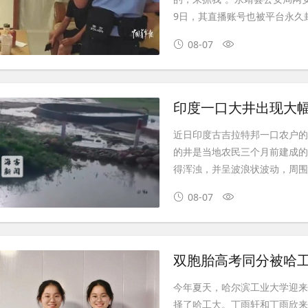
9日，其直播账号也被平台永久
08-07
印度一口大井出现大幅
近日印度古吉拉特邦一口农户的
的井是当地农民三个月前建成
得浑浊，并呈波浪状波动，周围
08-07
双胞胎高考同分被哈工
今年夏天，哈尔滨工业大学迎
择了哈工大。丁雨轩和丁雨欣来