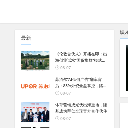
娱
最新
《伦敦合伙人》开播在即：出
海创业试水“国货集群”模式，
带动入境消费反向种草
08-07
苏泊尔“AI低俗广告”翻车背
后：83%外资全盘掌控，陷入
流量内卷、质量频发的负循环
08-07
体育营销成光伏出海重地，隆
基成为拜仁全球官方合作伙伴
08-07