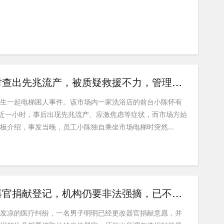
孕妇被困电梯近一小时查出先兆流产，被质疑救援不力，管理方：当事人没及时按救援键
发生一起电梯困人事件。该市场内一家洗浴店的前台小陈怀有
困近一小时，事后出现先兆流产、应激焦虑等症状，而市场方始
板介绍，事发当晚，员工小陈独自乘坐市场电梯时突然...
美国男子生前已撤销器官捐献登记，机构仍要非法强摘，已不是首例
背发凉的医疗纠纷，一名男子明明已经更改器官捐献意愿，并