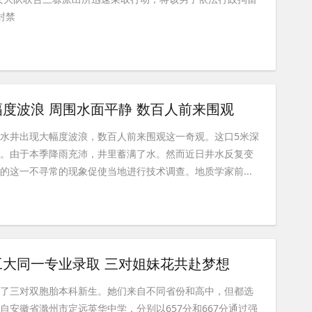
封禁
度波浪 周围水面平静 数百人前来围观
水井出现大幅度波浪，数百人前来围观这一奇观。这口5米深
的。由于本季降雨充沛，井里蓄满了水。然而近日井水反复变
的这一不寻常的现象促使当地进行技术调查。地质学家前...
大同一专业录取 三对姐妹花共赴梦想
来了三对双胞胎本科新生。她们来自不同省份和高中，但都选
自安徽省滁州市定远英华中学，分别以657分和667分通过强