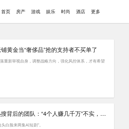
首页
房产
游戏
娱乐
时尚
酒店
更多
铺黄金当“奢侈品”抢的支持者不买单了
起落重新审视自身，调整战略方向，强化风控体系，才有希望
AI剧一本万利？对话热搜背后的团队：“4个人赚几千万”不实，但AI演员确实能带货了
头白脸来两集AI短剧”。