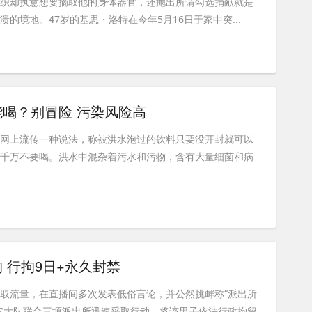
组织却执意想要摘取他的身体器官，还抛出所谓勾选捐献就是
的境地。47岁的基思・洛特在今年5月16日于家中突...
喝？别冒险 污染风险高
。网上流传一种说法，称被洪水泡过的饮料只要没开封就可以
，千万不要喝。洪水中混杂着污水和污物，含有大量细菌和病
 行拘9日+永久封禁
取流量，在直播间多次发表低俗言论，并公然挑衅称“派出所
安大队联合三塬派出所迅速采取行动，将该男子依法行政拘留