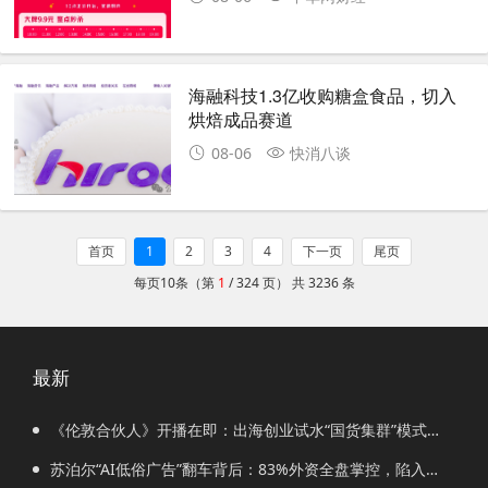
海融科技1.3亿收购糖盒食品，切入
烘焙成品赛道
08-06
快消八谈
首页
1
2
3
4
下一页
尾页
每页10条（第
1
/ 324 页） 共 3236 条
最新
《伦敦合伙人》开播在即：出海创业试水“国货集群”模式，
带动入境消费反向种草
苏泊尔“AI低俗广告”翻车背后：83%外资全盘掌控，陷入流