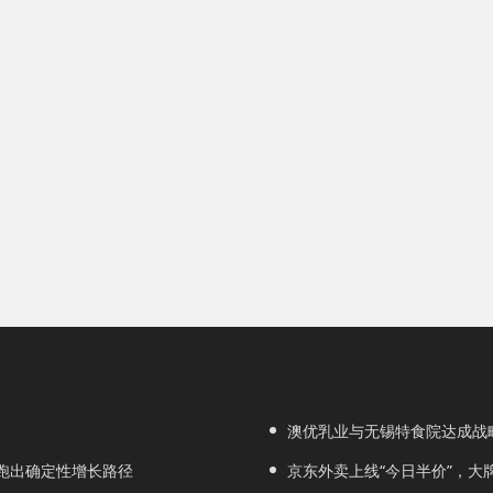
澳优乳业与无锡特食院达成战
家跑出确定性增长路径
京东外卖上线“今日半价”，大牌